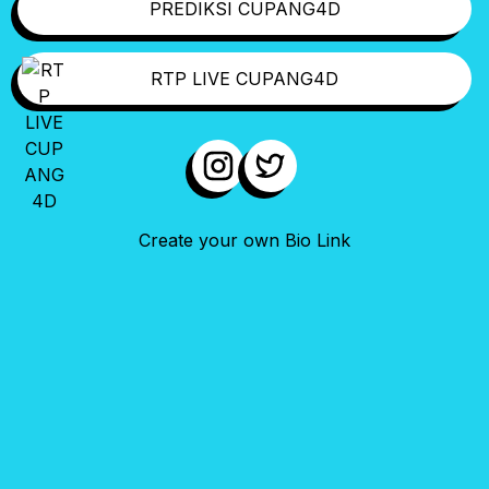
PREDIKSI CUPANG4D
RTP LIVE CUPANG4D
Create your own Bio Link