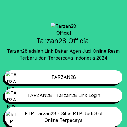
Tarzan28 Official
Tarzan28 adalah Link Daftar Agen Judi Online Resmi
Terbaru dan Terpercaya Indonesia 2024
TARZAN28
TARZAN28 | Tarzan28 Link Login
RTP Tarzan28 - Situs RTP Judi Slot
Online Terpecaya